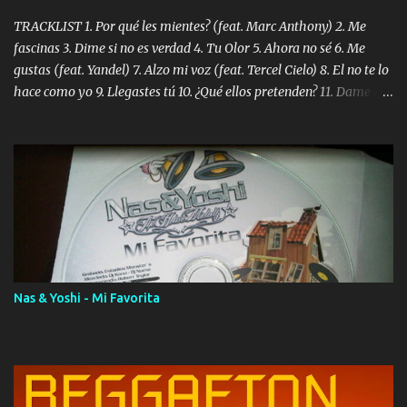
TRACKLIST 1. Por qué les mientes? (feat. Marc Anthony) 2. Me
fascinas 3. Dime si no es verdad 4. Tu Olor 5. Ahora no sé 6. Me
gustas (feat. Yandel) 7. Alzo mi voz (feat. Tercel Cielo) 8. El no te lo
hace como yo 9. Llegastes tú 10. ¿Qué ellos pretenden? 11. Dame la
ola (feat. Tito Nieves) [Salsa Version] 12. Dámelo 13. Dame la ola
14. ¿Por qué les mientes? (feat. Marc Anthony) [Radio Version] 15.
Digital Booklet – Invicto ----------------------------- Nota:
Album proposto al massimo della qualità in formato iTunes Plus
AAC M4A; comprato su iTunes e a disposizione vostra per il
download. REGGAETON ITALIA Nosotros Somos Los Del
Momento!
Nas & Yoshi - Mi Favorita