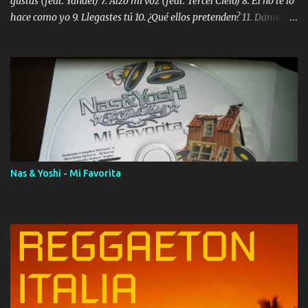
gustas (feat. Yandel) 7. Alzo mi voz (feat. Tercel Cielo) 8. El no te lo
hace como yo 9. Llegastes tú 10. ¿Qué ellos pretenden? 11. Dame la
ola (feat. Tito Nieves) [Salsa Version] 12. Dámelo 13. Dame la ola
14. ¿Por qué les mientes? (feat. Marc Anthony) [Radio Version] 15.
Digital Booklet – Invicto ----------------------------- Nota:
Album proposto al massimo della qualità in formato iTunes Plus
AAC M4A; comprato su iTunes e a disposizione vostra per il
download. REGGAETON ITALIA Nosotros Somos Los Del
Momento!
Nas & Yoshi - Mi Favorita