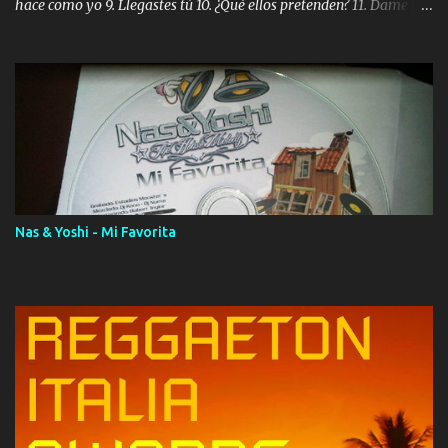
hace como yo 9. Llegastes tú 10. ¿Qué ellos pretenden? 11. Dame la
ola (feat. Tito Nieves) [Salsa Version] 12. Dámelo 13. Dame la ola
14. ¿Por qué les mientes? (feat. Marc Anthony) [Radio Version] 15.
Digital Booklet – Invicto ----------------------------- Nota:
Album proposto al massimo della qualità in formato iTunes Plus
AAC M4A; comprato su iTunes e a disposizione vostra per il
download. REGGAETON ITALIA Nosotros Somos Los Del
Momento!
Nas & Yoshi - Mi Favorita