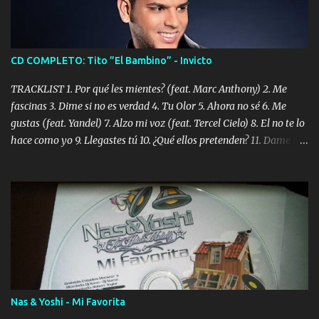
CD COMPLETO: Tito ”El Bambino” - Invicto
TRACKLIST 1. Por qué les mientes? (feat. Marc Anthony) 2. Me
fascinas 3. Dime si no es verdad 4. Tu Olor 5. Ahora no sé 6. Me
gustas (feat. Yandel) 7. Alzo mi voz (feat. Tercel Cielo) 8. El no te lo
hace como yo 9. Llegastes tú 10. ¿Qué ellos pretenden? 11. Dame la
ola (feat. Tito Nieves) [Salsa Version] 12. Dámelo 13. Dame la ola
14. ¿Por qué les mientes? (feat. Marc Anthony) [Radio Version] 15.
Digital Booklet – Invicto ----------------------------- Nota:
Album proposto al massimo della qualità in formato iTunes Plus
AAC M4A; comprato su iTunes e a disposizione vostra per il
download. REGGAETON ITALIA Nosotros Somos Los Del
Momento!
Nas & Yoshi - Mi Favorita