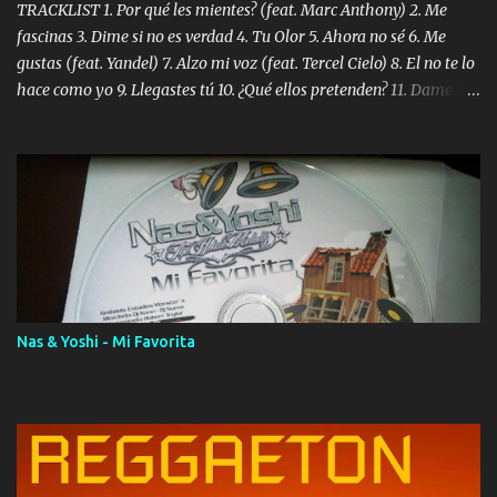
TRACKLIST 1. Por qué les mientes? (feat. Marc Anthony) 2. Me
fascinas 3. Dime si no es verdad 4. Tu Olor 5. Ahora no sé 6. Me
gustas (feat. Yandel) 7. Alzo mi voz (feat. Tercel Cielo) 8. El no te lo
hace como yo 9. Llegastes tú 10. ¿Qué ellos pretenden? 11. Dame la
ola (feat. Tito Nieves) [Salsa Version] 12. Dámelo 13. Dame la ola
14. ¿Por qué les mientes? (feat. Marc Anthony) [Radio Version] 15.
Digital Booklet – Invicto ----------------------------- Nota:
Album proposto al massimo della qualità in formato iTunes Plus
AAC M4A; comprato su iTunes e a disposizione vostra per il
download. REGGAETON ITALIA Nosotros Somos Los Del
Momento!
Nas & Yoshi - Mi Favorita