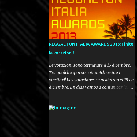
REGGAETON ITALIA AWARDS 2013: Finite
le votazioni!
Le votazioni sono terminate il 15 dicembre.
Tra qualche giorno comunicheremo i
vincitori! Las votaciones se acabaron el 15 de
diciembre. En dias vamos a comunicar los
ganadores! Voting ended december 15th. In a
few days we'll be publishing the results!