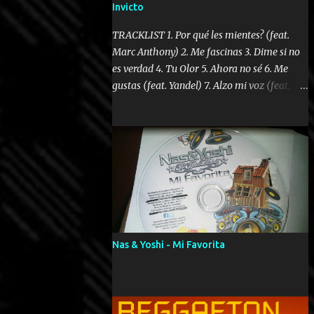
Invicto
TRACKLIST 1. Por qué les mientes? (feat.
Marc Anthony) 2. Me fascinas 3. Dime si no
es verdad 4. Tu Olor 5. Ahora no sé 6. Me
gustas (feat. Yandel) 7. Alzo mi voz (feat.
Tercel Cielo) 8. El no te lo hace como yo 9.
Llegastes tú 10. ¿Qué ellos pretenden? 11.
Dame la ola (feat. Tito Nieves) [Salsa
Version] 12. Dámelo 13. Dame la ola 14. ¿Por
qué les mientes? (feat. Marc Anthony)
[Radio Version] 15. Digital Booklet – Invicto
----------------------------- Nota:
Album proposto al massimo della qualità in
formato iTunes Plus AAC M4A; comprato su
Nas & Yoshi - Mi Favorita
iTunes e a disposizione vostra per il
download. REGGAETON ITALIA Nosotros
Somos Los Del Momento!