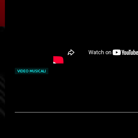
VIDEO MUSICALI
C
o