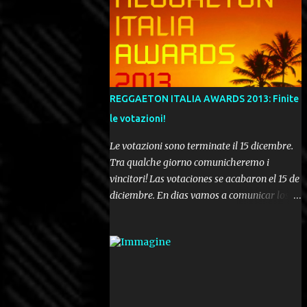
REGGAETON ITALIA AWARDS 2013: Finite
le votazioni!
Le votazioni sono terminate il 15 dicembre.
Tra qualche giorno comunicheremo i
vincitori! Las votaciones se acabaron el 15 de
diciembre. En dias vamos a comunicar los
ganadores! Voting ended december 15th. In a
few days we'll be publishing the results!