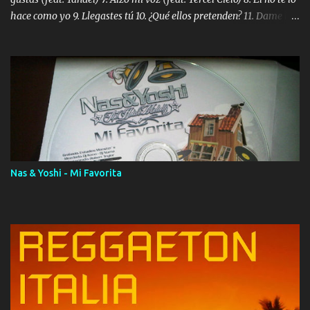
hace como yo 9. Llegastes tú 10. ¿Qué ellos pretenden? 11. Dame la
ola (feat. Tito Nieves) [Salsa Version] 12. Dámelo 13. Dame la ola
14. ¿Por qué les mientes? (feat. Marc Anthony) [Radio Version] 15.
Digital Booklet – Invicto ----------------------------- Nota:
Album proposto al massimo della qualità in formato iTunes Plus
AAC M4A; comprato su iTunes e a disposizione vostra per il
download. REGGAETON ITALIA Nosotros Somos Los Del
Momento!
Nas & Yoshi - Mi Favorita