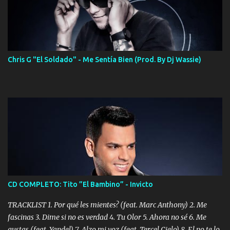
Chris G "El Soldado" - Me Sentía Bien (Prod. By Dj Wassie)
CD COMPLETO: Tito ”El Bambino” - Invicto
TRACKLIST 1. Por qué les mientes? (feat. Marc Anthony) 2. Me
fascinas 3. Dime si no es verdad 4. Tu Olor 5. Ahora no sé 6. Me
gustas (feat. Yandel) 7. Alzo mi voz (feat. Tercel Cielo) 8. El no te lo