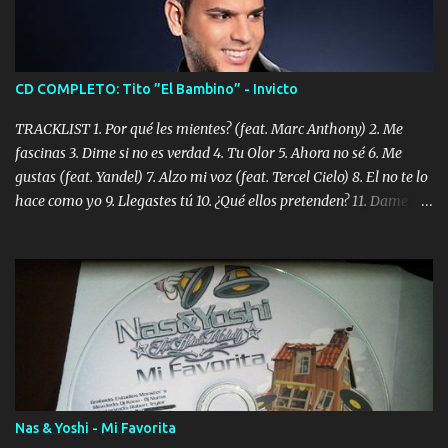
CD COMPLETO: Tito ”El Bambino” - Invicto
TRACKLIST 1. Por qué les mientes? (feat. Marc Anthony) 2. Me
fascinas 3. Dime si no es verdad 4. Tu Olor 5. Ahora no sé 6. Me
gustas (feat. Yandel) 7. Alzo mi voz (feat. Tercel Cielo) 8. El no te lo
hace como yo 9. Llegastes tú 10. ¿Qué ellos pretenden? 11. Dame la
ola (feat. Tito Nieves) [Salsa Version] 12. Dámelo 13. Dame la ola
14. ¿Por qué les mientes? (feat. Marc Anthony) [Radio Version] 15.
Digital Booklet – Invicto ----------------------------- Nota:
Album proposto al massimo della qualità in formato iTunes Plus
AAC M4A; comprato su iTunes e a disposizione vostra per il
download. REGGAETON ITALIA Nosotros Somos Los Del
Momento!
Nas & Yoshi - Mi Favorita