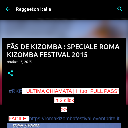
Passa ai contenuti principali
Reggaeton Italia
FÃS DE KIZOMBA : SPECIALE ROMA
KIZOMBA FESTIVAL 2015
ottobre 15, 2015
‪#‎
RKF‬
| ULTIMA CHIAMATA | Il tuo "FULL PASS"
in 2 click
>>
FACILE:
https://romakizombafestival.eventbrite.it