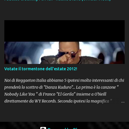
Votate il tormentone dell'estate 2012!
Noi di Reggaeton Italia abbiamo 5 ipotesi molto interessanti di chi
prenderà lo scettro di "Danza Kuduro"... La prima è la canzone "
Nobody Like You " di Franco "El Gorila" insieme a O'Neill
direttamente da WY Records. Seconda ipotesi la magnifica "
Lovumba " di Daddy Yankee. Terza opzione la latin-house " Crazy
People " di Sensato feat. Pitbull & Sak Noel. Numero 4 delle
potenziali hits della prossima estate, " Follow The Leader " del trio
tutto portoricano Wisin & Yandel feat. Jennifer Lopez. Non poteva