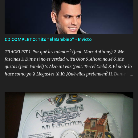
CD COMPLETO: Tito ”El Bambino” - Invicto
TRACKLIST 1. Por qué les mientes? (feat. Marc Anthony) 2. Me
fascinas 3. Dime si no es verdad 4. Tu Olor 5. Ahora no sé 6. Me
gustas (feat. Yandel) 7. Alzo mi voz (feat. Tercel Cielo) 8. El no te lo
hace como yo 9. Llegastes tú 10. ¿Qué ellos pretenden? 11. Dame la
ola (feat. Tito Nieves) [Salsa Version] 12. Dámelo 13. Dame la ola
14. ¿Por qué les mientes? (feat. Marc Anthony) [Radio Version] 15.
Digital Booklet – Invicto ----------------------------- Nota:
Album proposto al massimo della qualità in formato iTunes Plus
AAC M4A; comprato su iTunes e a disposizione vostra per il
download. REGGAETON ITALIA Nosotros Somos Los Del
Momento!