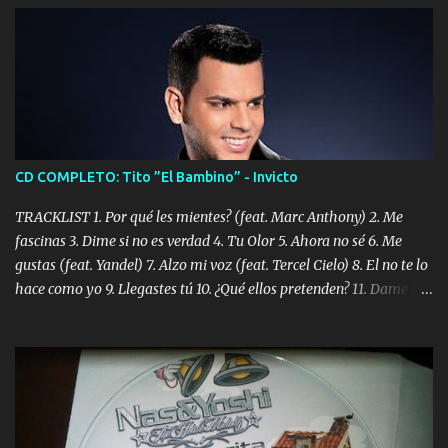
CD COMPLETO: Tito ”El Bambino” - Invicto
TRACKLIST 1. Por qué les mientes? (feat. Marc Anthony) 2. Me
fascinas 3. Dime si no es verdad 4. Tu Olor 5. Ahora no sé 6. Me
gustas (feat. Yandel) 7. Alzo mi voz (feat. Tercel Cielo) 8. El no te lo
hace como yo 9. Llegastes tú 10. ¿Qué ellos pretenden? 11. Dame la
ola (feat. Tito Nieves) [Salsa Version] 12. Dámelo 13. Dame la ola
14. ¿Por qué les mientes? (feat. Marc Anthony) [Radio Version] 15.
Digital Booklet – Invicto ----------------------------- Nota:
Album proposto al massimo della qualità in formato iTunes Plus
AAC M4A; comprato su iTunes e a disposizione vostra per il
download. REGGAETON ITALIA Nosotros Somos Los Del