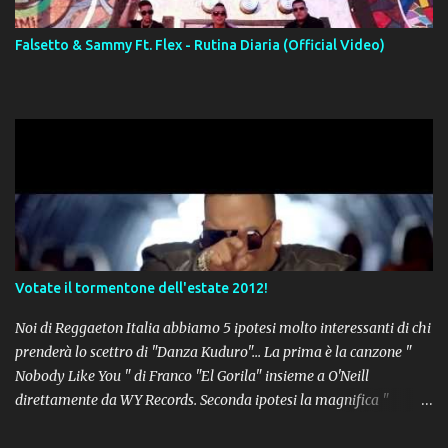
Falsetto & Sammy Ft. Flex - Rutina Diaria (Official Video)
Votate il tormentone dell'estate 2012!
Noi di Reggaeton Italia abbiamo 5 ipotesi molto interessanti di chi
prenderà lo scettro di "Danza Kuduro"... La prima è la canzone "
Nobody Like You " di Franco "El Gorila" insieme a O'Neill
direttamente da WY Records. Seconda ipotesi la magnifica "
Lovumba " di Daddy Yankee. Terza opzione la latin-house " Crazy