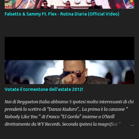
Falsetto & Sammy Ft. Flex - Rutina Diaria (Official Video)
Votate il tormentone dell'estate 2012!
Noi di Reggaeton Italia abbiamo 5 ipotesi molto interessanti di chi
prenderà lo scettro di "Danza Kuduro"... La prima è la canzone "
Nobody Like You " di Franco "El Gorila" insieme a O'Neill
direttamente da WY Records. Seconda ipotesi la magnifica "
Lovumba " di Daddy Yankee. Terza opzione la latin-house " Crazy