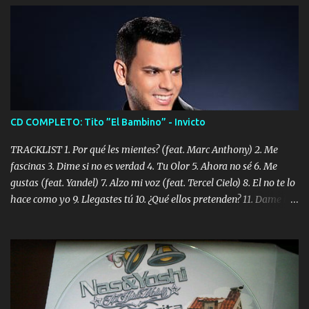
CD COMPLETO: Tito ”El Bambino” - Invicto
TRACKLIST 1. Por qué les mientes? (feat. Marc Anthony) 2. Me
fascinas 3. Dime si no es verdad 4. Tu Olor 5. Ahora no sé 6. Me
gustas (feat. Yandel) 7. Alzo mi voz (feat. Tercel Cielo) 8. El no te lo
hace como yo 9. Llegastes tú 10. ¿Qué ellos pretenden? 11. Dame la
ola (feat. Tito Nieves) [Salsa Version] 12. Dámelo 13. Dame la ola
14. ¿Por qué les mientes? (feat. Marc Anthony) [Radio Version] 15.
Digital Booklet – Invicto ----------------------------- Nota:
Album proposto al massimo della qualità in formato iTunes Plus
AAC M4A; comprato su iTunes e a disposizione vostra per il
download. REGGAETON ITALIA Nosotros Somos Los Del