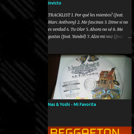
Invicto
TRACKLIST 1. Por qué les mientes? (feat.
Marc Anthony) 2. Me fascinas 3. Dime si no
es verdad 4. Tu Olor 5. Ahora no sé 6. Me
gustas (feat. Yandel) 7. Alzo mi voz (feat.
Tercel Cielo) 8. El no te lo hace como yo 9.
Llegastes tú 10. ¿Qué ellos pretenden? 11.
Dame la ola (feat. Tito Nieves) [Salsa
Version] 12. Dámelo 13. Dame la ola 14. ¿Por
qué les mientes? (feat. Marc Anthony)
[Radio Version] 15. Digital Booklet – Invicto
----------------------------- Nota:
Album proposto al massimo della qualità in
formato iTunes Plus AAC M4A; comprato su
Nas & Yoshi - Mi Favorita
iTunes e a disposizione vostra per il
download. REGGAETON ITALIA Nosotros
Somos Los Del Momento!