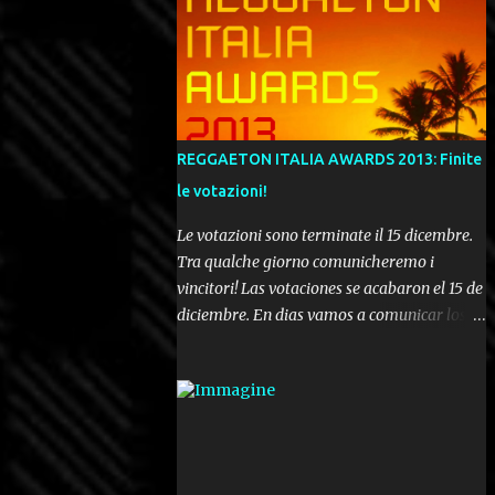
REGGAETON ITALIA AWARDS 2013: Finite
le votazioni!
Le votazioni sono terminate il 15 dicembre.
Tra qualche giorno comunicheremo i
vincitori! Las votaciones se acabaron el 15 de
diciembre. En dias vamos a comunicar los
ganadores! Voting ended december 15th. In a
few days we'll be publishing the results!