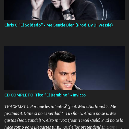
Chris G "El Soldado" - Me Sentía Bien (Prod. By Dj Wassie)
CD COMPLETO: Tito ”El Bambino” - Invicto
TRACKLIST 1. Por qué les mientes? (feat. Marc Anthony) 2. Me
fascinas 3. Dime si no es verdad 4. Tu Olor 5. Ahora no sé 6. Me
gustas (feat. Yandel) 7. Alzo mi voz (feat. Tercel Cielo) 8. El no te lo
hace como yo 9. Llegastes tú 10. ¿Qué ellos pretenden? 11. Dame la