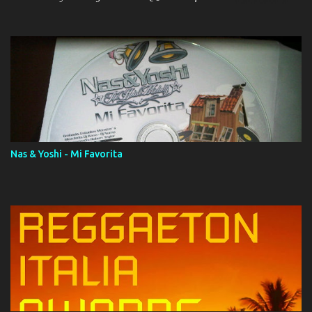
ola (feat. Tito Nieves) [Salsa Version] 12. Dámelo 13. Dame la ola
14. ¿Por qué les mientes? (feat. Marc Anthony) [Radio Version] 15.
Digital Booklet – Invicto ----------------------------- Nota:
Album proposto al massimo della qualità in formato iTunes Plus
AAC M4A; comprato su iTunes e a disposizione vostra per il
download. REGGAETON ITALIA Nosotros Somos Los Del
Momento!
Nas & Yoshi - Mi Favorita