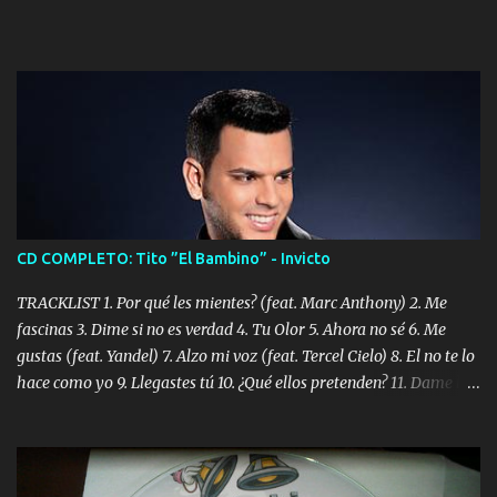
CD COMPLETO: Tito ”El Bambino” - Invicto
TRACKLIST 1. Por qué les mientes? (feat. Marc Anthony) 2. Me
fascinas 3. Dime si no es verdad 4. Tu Olor 5. Ahora no sé 6. Me
gustas (feat. Yandel) 7. Alzo mi voz (feat. Tercel Cielo) 8. El no te lo
hace como yo 9. Llegastes tú 10. ¿Qué ellos pretenden? 11. Dame la
ola (feat. Tito Nieves) [Salsa Version] 12. Dámelo 13. Dame la ola
14. ¿Por qué les mientes? (feat. Marc Anthony) [Radio Version] 15.
Digital Booklet – Invicto ----------------------------- Nota:
Album proposto al massimo della qualità in formato iTunes Plus