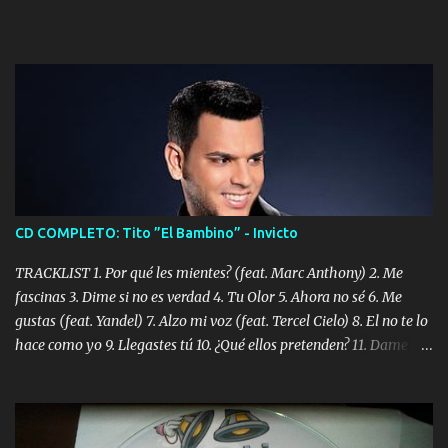
CD COMPLETO: Tito ”El Bambino” - Invicto
TRACKLIST 1. Por qué les mientes? (feat. Marc Anthony) 2. Me
fascinas 3. Dime si no es verdad 4. Tu Olor 5. Ahora no sé 6. Me
gustas (feat. Yandel) 7. Alzo mi voz (feat. Tercel Cielo) 8. El no te lo
hace como yo 9. Llegastes tú 10. ¿Qué ellos pretenden? 11. Dame la
ola (feat. Tito Nieves) [Salsa Version] 12. Dámelo 13. Dame la ola
14. ¿Por qué les mientes? (feat. Marc Anthony) [Radio Version] 15.
Digital Booklet – Invicto ----------------------------- Nota:
Album proposto al massimo della qualità in formato iTunes Plus