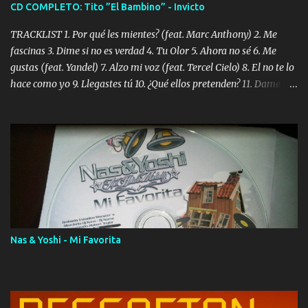
CD COMPLETO: Tito ”El Bambino” - Invicto
TRACKLIST 1. Por qué les mientes? (feat. Marc Anthony) 2. Me
fascinas 3. Dime si no es verdad 4. Tu Olor 5. Ahora no sé 6. Me
gustas (feat. Yandel) 7. Alzo mi voz (feat. Tercel Cielo) 8. El no te lo
hace como yo 9. Llegastes tú 10. ¿Qué ellos pretenden? 11. Dame la
ola (feat. Tito Nieves) [Salsa Version] 12. Dámelo 13. Dame la ola
14. ¿Por qué les mientes? (feat. Marc Anthony) [Radio Version] 15.
Digital Booklet – Invicto ----------------------------- Nota:
Album proposto al massimo della qualità in formato iTunes Plus
AAC M4A; comprato su iTunes e a disposizione vostra per il
download. REGGAETON ITALIA Nosotros Somos Los Del
Momento!
Nas & Yoshi - Mi Favorita