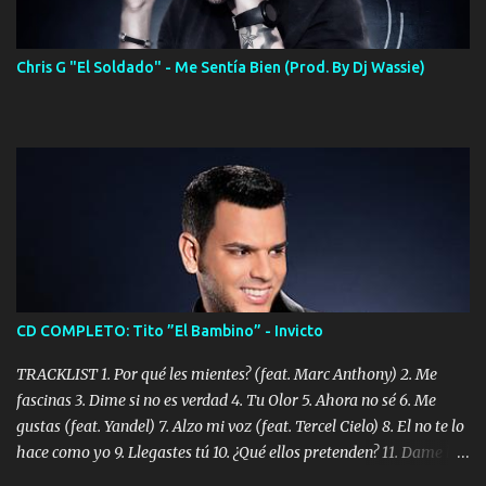
Chris G "El Soldado" - Me Sentía Bien (Prod. By Dj Wassie)
CD COMPLETO: Tito ”El Bambino” - Invicto
TRACKLIST 1. Por qué les mientes? (feat. Marc Anthony) 2. Me
fascinas 3. Dime si no es verdad 4. Tu Olor 5. Ahora no sé 6. Me
gustas (feat. Yandel) 7. Alzo mi voz (feat. Tercel Cielo) 8. El no te lo
hace como yo 9. Llegastes tú 10. ¿Qué ellos pretenden? 11. Dame la
ola (feat. Tito Nieves) [Salsa Version] 12. Dámelo 13. Dame la ola