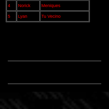
4
Norick
Meniques
5
Lyan
Tu Vecino
C
o
m
m
e
n