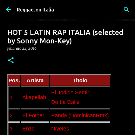
Passa ai contenuti principali
Reggaeton Italia
HOT 5 LATIN RAP ITALIA (selected
by Sonny Mon-Key)
febbraio 22, 2016
Pos.
Artista
Titolo
El Jodido Sentir
1
Akapellah
De La Calle
2
El Fother
Panda (DominicanRmx)
3
Enzo
Niveles