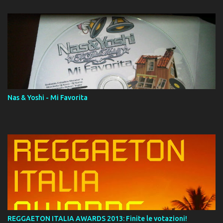
14. ¿Por qué les mientes? (feat. Marc Anthony) [Radio Version] 15.
Digital Booklet – Invicto ----------------------------- Nota:
Album proposto al massimo della qualità in formato iTunes Plus
AAC M4A; comprato su iTunes e a disposizione vostra per il
download. REGGAETON ITALIA Nosotros Somos Los Del
Momento!
Nas & Yoshi - Mi Favorita
REGGAETON ITALIA AWARDS 2013: Finite le votazioni!