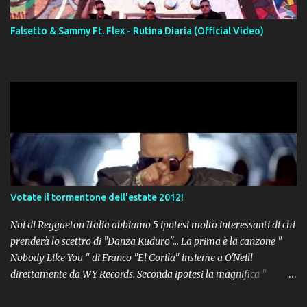
Falsetto & Sammy Ft. Flex - Rutina Diaria (Official Video)
Votate il tormentone dell'estate 2012!
Noi di Reggaeton Italia abbiamo 5 ipotesi molto interessanti di chi
prenderà lo scettro di "Danza Kuduro"... La prima è la canzone "
Nobody Like You " di Franco "El Gorila" insieme a O'Neill
direttamente da WY Records. Seconda ipotesi la magnifica "
Lovumba " di Daddy Yankee. Terza opzione la latin-house " Crazy