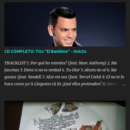
CD COMPLETO: Tito ”El Bambino” - Invicto
TRACKLIST 1. Por qué les mientes? (feat. Marc Anthony) 2. Me
fascinas 3. Dime si no es verdad 4. Tu Olor 5. Ahora no sé 6. Me
gustas (feat. Yandel) 7. Alzo mi voz (feat. Tercel Cielo) 8. El no te lo
hace como yo 9. Llegastes tú 10. ¿Qué ellos pretenden? 11. Dame la
ola (feat. Tito Nieves) [Salsa Version] 12. Dámelo 13. Dame la ola
14. ¿Por qué les mientes? (feat. Marc Anthony) [Radio Version] 15.
Digital Booklet – Invicto ----------------------------- Nota:
Album proposto al massimo della qualità in formato iTunes Plus
AAC M4A; comprato su iTunes e a disposizione vostra per il
download. REGGAETON ITALIA Nosotros Somos Los Del