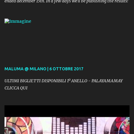
ended december 15th. In a few days we'll be publishing the results!
MALUMA @ MILANO | 6 OTTOBRE 2017
ULTIMI BIGLIETTI DISPONIBILI 1º ANELLO - PALAYAMAMAY
CLICCA QUI