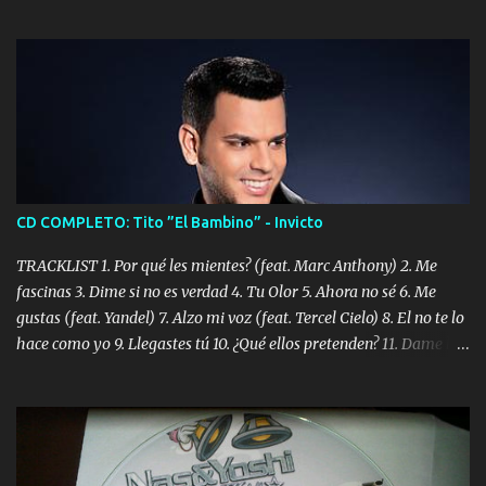
CD COMPLETO: Tito ”El Bambino” - Invicto
TRACKLIST 1. Por qué les mientes? (feat. Marc Anthony) 2. Me
fascinas 3. Dime si no es verdad 4. Tu Olor 5. Ahora no sé 6. Me
gustas (feat. Yandel) 7. Alzo mi voz (feat. Tercel Cielo) 8. El no te lo
hace como yo 9. Llegastes tú 10. ¿Qué ellos pretenden? 11. Dame la
ola (feat. Tito Nieves) [Salsa Version] 12. Dámelo 13. Dame la ola
14. ¿Por qué les mientes? (feat. Marc Anthony) [Radio Version] 15.
Digital Booklet – Invicto ----------------------------- Nota:
Album proposto al massimo della qualità in formato iTunes Plus
AAC M4A; comprato su iTunes e a disposizione vostra per il