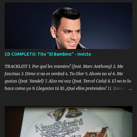
CD COMPLETO: Tito ”El Bambino” - Invicto
TRACKLIST 1. Por qué les mientes? (feat. Marc Anthony) 2. Me
fascinas 3. Dime si no es verdad 4. Tu Olor 5. Ahora no sé 6. Me
gustas (feat. Yandel) 7. Alzo mi voz (feat. Tercel Cielo) 8. El no te lo
hace como yo 9. Llegastes tú 10. ¿Qué ellos pretenden? 11. Dame la
ola (feat. Tito Nieves) [Salsa Version] 12. Dámelo 13. Dame la ola
14. ¿Por qué les mientes? (feat. Marc Anthony) [Radio Version] 15.
Digital Booklet – Invicto ----------------------------- Nota:
Album proposto al massimo della qualità in formato iTunes Plus
AAC M4A; comprato su iTunes e a disposizione vostra per il
download. REGGAETON ITALIA Nosotros Somos Los Del