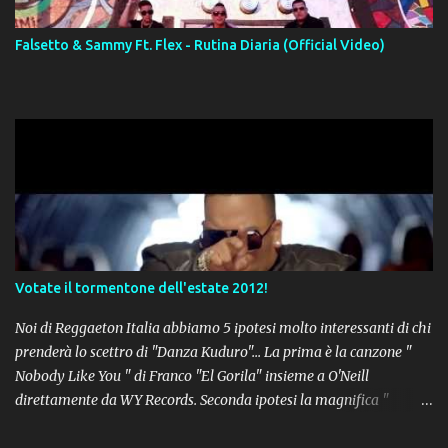
Falsetto & Sammy Ft. Flex - Rutina Diaria (Official Video)
Votate il tormentone dell'estate 2012!
Noi di Reggaeton Italia abbiamo 5 ipotesi molto interessanti di chi
prenderà lo scettro di "Danza Kuduro"... La prima è la canzone "
Nobody Like You " di Franco "El Gorila" insieme a O'Neill
direttamente da WY Records. Seconda ipotesi la magnifica "
Lovumba " di Daddy Yankee. Terza opzione la latin-house " Crazy