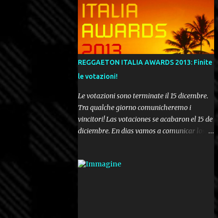
REGGAETON ITALIA AWARDS 2013: Finite
le votazioni!
Le votazioni sono terminate il 15 dicembre.
Tra qualche giorno comunicheremo i
vincitori! Las votaciones se acabaron el 15 de
diciembre. En dias vamos a comunicar los
ganadores! Voting ended december 15th. In a
few days we'll be publishing the results!