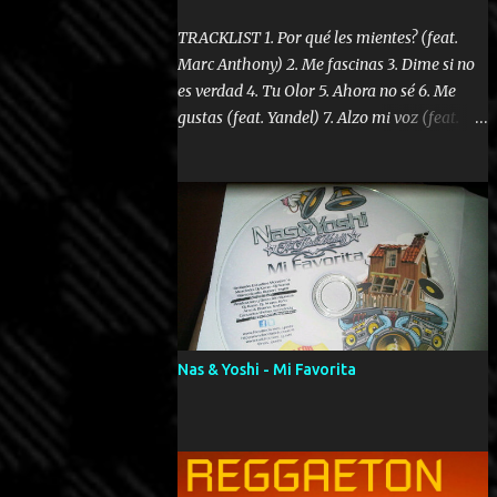
TRACKLIST 1. Por qué les mientes? (feat.
Marc Anthony) 2. Me fascinas 3. Dime si no
es verdad 4. Tu Olor 5. Ahora no sé 6. Me
gustas (feat. Yandel) 7. Alzo mi voz (feat.
Tercel Cielo) 8. El no te lo hace como yo 9.
Llegastes tú 10. ¿Qué ellos pretenden? 11.
Dame la ola (feat. Tito Nieves) [Salsa
Version] 12. Dámelo 13. Dame la ola 14. ¿Por
qué les mientes? (feat. Marc Anthony)
[Radio Version] 15. Digital Booklet – Invicto
----------------------------- Nota:
Album proposto al massimo della qualità in
formato iTunes Plus AAC M4A; comprato su
Nas & Yoshi - Mi Favorita
iTunes e a disposizione vostra per il
download. REGGAETON ITALIA Nosotros
Somos Los Del Momento!