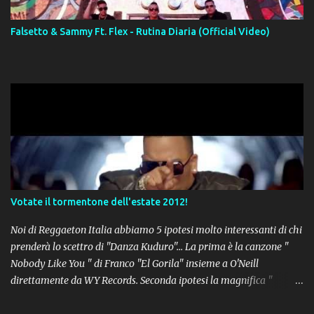
Falsetto & Sammy Ft. Flex - Rutina Diaria (Official Video)
Votate il tormentone dell'estate 2012!
Noi di Reggaeton Italia abbiamo 5 ipotesi molto interessanti di chi
prenderà lo scettro di "Danza Kuduro"... La prima è la canzone "
Nobody Like You " di Franco "El Gorila" insieme a O'Neill
direttamente da WY Records. Seconda ipotesi la magnifica "
Lovumba " di Daddy Yankee. Terza opzione la latin-house " Crazy