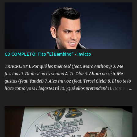
CD COMPLETO: Tito ”El Bambino” - Invicto
TRACKLIST 1. Por qué les mientes? (feat. Marc Anthony) 2. Me
fascinas 3. Dime si no es verdad 4. Tu Olor 5. Ahora no sé 6. Me
gustas (feat. Yandel) 7. Alzo mi voz (feat. Tercel Cielo) 8. El no te lo
hace como yo 9. Llegastes tú 10. ¿Qué ellos pretenden? 11. Dame la
ola (feat. Tito Nieves) [Salsa Version] 12. Dámelo 13. Dame la ola
14. ¿Por qué les mientes? (feat. Marc Anthony) [Radio Version] 15.
Digital Booklet – Invicto ----------------------------- Nota:
Album proposto al massimo della qualità in formato iTunes Plus
AAC M4A; comprato su iTunes e a disposizione vostra per il
download. REGGAETON ITALIA Nosotros Somos Los Del