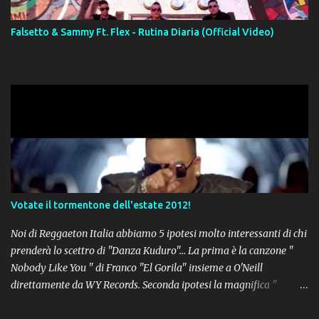
Falsetto & Sammy Ft. Flex - Rutina Diaria (Official Video)
Votate il tormentone dell'estate 2012!
Noi di Reggaeton Italia abbiamo 5 ipotesi molto interessanti di chi
prenderà lo scettro di "Danza Kuduro"... La prima è la canzone "
Nobody Like You " di Franco "El Gorila" insieme a O'Neill
direttamente da WY Records. Seconda ipotesi la magnifica "
Lovumba " di Daddy Yankee. Terza opzione la latin-house " Crazy