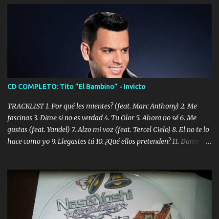
CD COMPLETO: Tito ”El Bambino” - Invicto
TRACKLIST 1. Por qué les mientes? (feat. Marc Anthony) 2. Me
fascinas 3. Dime si no es verdad 4. Tu Olor 5. Ahora no sé 6. Me
gustas (feat. Yandel) 7. Alzo mi voz (feat. Tercel Cielo) 8. El no te lo
hace como yo 9. Llegastes tú 10. ¿Qué ellos pretenden? 11. Dame la
ola (feat. Tito Nieves) [Salsa Version] 12. Dámelo 13. Dame la ola
14. ¿Por qué les mientes? (feat. Marc Anthony) [Radio Version] 15.
Digital Booklet – Invicto ----------------------------- Nota:
Album proposto al massimo della qualità in formato iTunes Plus
AAC M4A; comprato su iTunes e a disposizione vostra per il
download. REGGAETON ITALIA Nosotros Somos Los Del