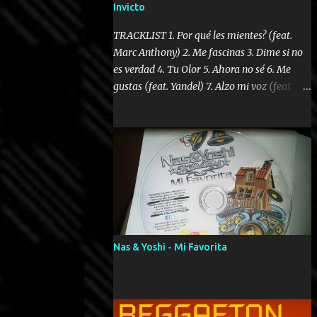
Invicto
TRACKLIST 1. Por qué les mientes? (feat.
Marc Anthony) 2. Me fascinas 3. Dime si no
es verdad 4. Tu Olor 5. Ahora no sé 6. Me
gustas (feat. Yandel) 7. Alzo mi voz (feat.
Tercel Cielo) 8. El no te lo hace como yo 9.
Llegastes tú 10. ¿Qué ellos pretenden? 11.
Dame la ola (feat. Tito Nieves) [Salsa
Version] 12. Dámelo 13. Dame la ola 14. ¿Por
qué les mientes? (feat. Marc Anthony)
[Radio Version] 15. Digital Booklet – Invicto
----------------------------- Nota:
Album proposto al massimo della qualità in
formato iTunes Plus AAC M4A; comprato su
Nas & Yoshi - Mi Favorita
iTunes e a disposizione vostra per il
download. REGGAETON ITALIA Nosotros
Somos Los Del Momento!