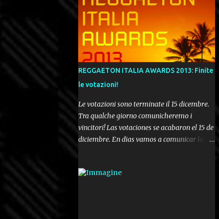
REGGAETON ITALIA AWARDS 2013: Finite
le votazioni!
Le votazioni sono terminate il 15 dicembre.
Tra qualche giorno comunicheremo i
vincitori! Las votaciones se acabaron el 15 de
diciembre. En dias vamos a comunicar los
ganadores! Voting ended december 15th. In a
few days we'll be publishing the results!