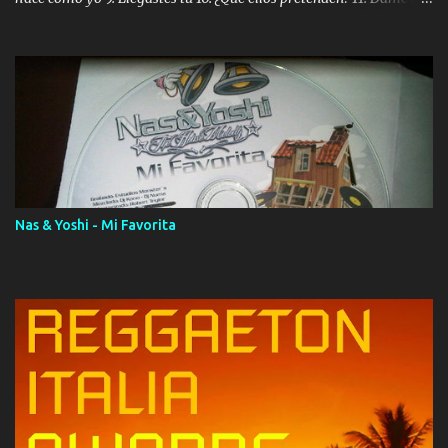
ola (feat. Tito Nieves) [Salsa Version] 12. Dámelo 13. Dame la ola
14. ¿Por qué les mientes? (feat. Marc Anthony) [Radio Version] 15.
Digital Booklet – Invicto ----------------------------- Nota:
Album proposto al massimo della qualità in formato iTunes Plus
AAC M4A; comprato su iTunes e a disposizione vostra per il
download. REGGAETON ITALIA Nosotros Somos Los Del
Momento!
Nas & Yoshi - Mi Favorita