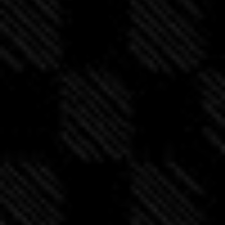
n
t
i