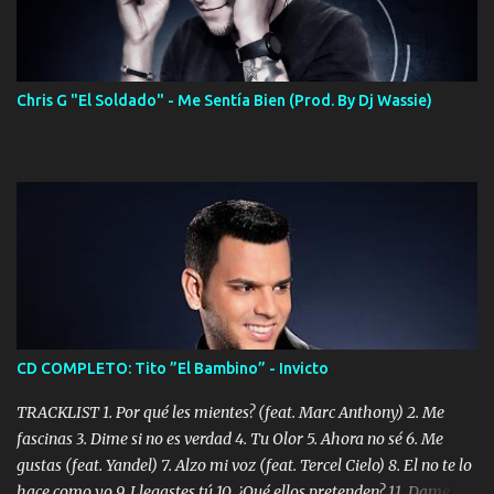
Chris G "El Soldado" - Me Sentía Bien (Prod. By Dj Wassie)
CD COMPLETO: Tito ”El Bambino” - Invicto
TRACKLIST 1. Por qué les mientes? (feat. Marc Anthony) 2. Me
fascinas 3. Dime si no es verdad 4. Tu Olor 5. Ahora no sé 6. Me
gustas (feat. Yandel) 7. Alzo mi voz (feat. Tercel Cielo) 8. El no te lo
hace como yo 9. Llegastes tú 10. ¿Qué ellos pretenden? 11. Dame la