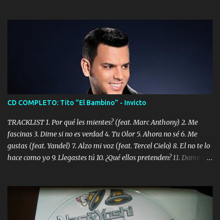
CD COMPLETO: Tito ”El Bambino” - Invicto
TRACKLIST 1. Por qué les mientes? (feat. Marc Anthony) 2. Me
fascinas 3. Dime si no es verdad 4. Tu Olor 5. Ahora no sé 6. Me
gustas (feat. Yandel) 7. Alzo mi voz (feat. Tercel Cielo) 8. El no te lo
hace como yo 9. Llegastes tú 10. ¿Qué ellos pretenden? 11. Dame la
ola (feat. Tito Nieves) [Salsa Version] 12. Dámelo 13. Dame la ola
14. ¿Por qué les mientes? (feat. Marc Anthony) [Radio Version] 15.
Digital Booklet – Invicto ----------------------------- Nota:
Album proposto al massimo della qualità in formato iTunes Plus
AAC M4A; comprato su iTunes e a disposizione vostra per il