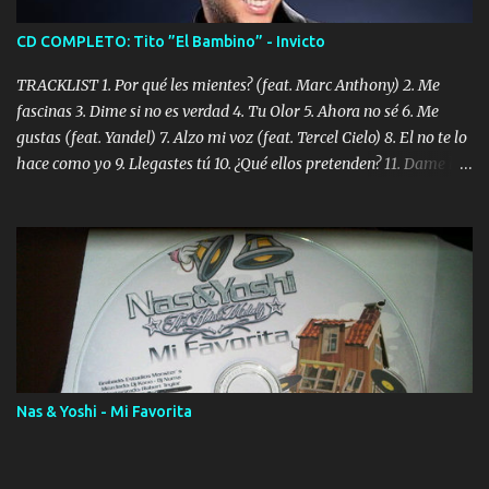
CD COMPLETO: Tito ”El Bambino” - Invicto
TRACKLIST 1. Por qué les mientes? (feat. Marc Anthony) 2. Me
fascinas 3. Dime si no es verdad 4. Tu Olor 5. Ahora no sé 6. Me
gustas (feat. Yandel) 7. Alzo mi voz (feat. Tercel Cielo) 8. El no te lo
hace como yo 9. Llegastes tú 10. ¿Qué ellos pretenden? 11. Dame la
ola (feat. Tito Nieves) [Salsa Version] 12. Dámelo 13. Dame la ola
14. ¿Por qué les mientes? (feat. Marc Anthony) [Radio Version] 15.
Digital Booklet – Invicto ----------------------------- Nota:
Album proposto al massimo della qualità in formato iTunes Plus
AAC M4A; comprato su iTunes e a disposizione vostra per il
download. REGGAETON ITALIA Nosotros Somos Los Del
Momento!
Nas & Yoshi - Mi Favorita