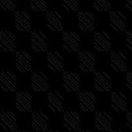
e
n
t
i