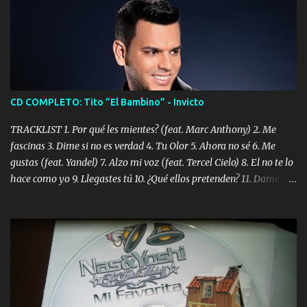
CD COMPLETO: Tito ”El Bambino” - Invicto
TRACKLIST 1. Por qué les mientes? (feat. Marc Anthony) 2. Me
fascinas 3. Dime si no es verdad 4. Tu Olor 5. Ahora no sé 6. Me
gustas (feat. Yandel) 7. Alzo mi voz (feat. Tercel Cielo) 8. El no te lo
hace como yo 9. Llegastes tú 10. ¿Qué ellos pretenden? 11. Dame la
ola (feat. Tito Nieves) [Salsa Version] 12. Dámelo 13. Dame la ola
14. ¿Por qué les mientes? (feat. Marc Anthony) [Radio Version] 15.
Digital Booklet – Invicto ----------------------------- Nota:
Album proposto al massimo della qualità in formato iTunes Plus
AAC M4A; comprato su iTunes e a disposizione vostra per il
download. REGGAETON ITALIA Nosotros Somos Los Del
Momento!