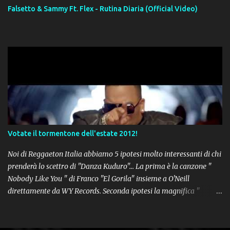
Falsetto & Sammy Ft. Flex - Rutina Diaria (Official Video)
Votate il tormentone dell'estate 2012!
Noi di Reggaeton Italia abbiamo 5 ipotesi molto interessanti di chi
prenderà lo scettro di "Danza Kuduro"... La prima è la canzone "
Nobody Like You " di Franco "El Gorila" insieme a O'Neill
direttamente da WY Records. Seconda ipotesi la magnifica "
Lovumba " di Daddy Yankee. Terza opzione la latin-house " Crazy
People " di Sensato feat. Pitbull & Sak Noel. Numero 4 delle
potenziali hits della prossima estate, " Follow The Leader " del trio