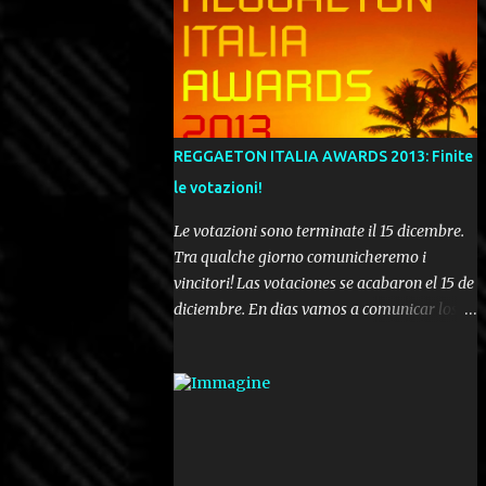
REGGAETON ITALIA AWARDS 2013: Finite
le votazioni!
Le votazioni sono terminate il 15 dicembre.
Tra qualche giorno comunicheremo i
vincitori! Las votaciones se acabaron el 15 de
diciembre. En dias vamos a comunicar los
ganadores! Voting ended december 15th. In a
few days we'll be publishing the results!