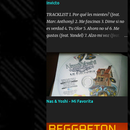
Invicto
TRACKLIST 1. Por qué les mientes? (feat.
Marc Anthony) 2. Me fascinas 3. Dime si no
es verdad 4. Tu Olor 5. Ahora no sé 6. Me
gustas (feat. Yandel) 7. Alzo mi voz (feat.
Tercel Cielo) 8. El no te lo hace como yo 9.
Llegastes tú 10. ¿Qué ellos pretenden? 11.
Dame la ola (feat. Tito Nieves) [Salsa
Version] 12. Dámelo 13. Dame la ola 14. ¿Por
qué les mientes? (feat. Marc Anthony)
[Radio Version] 15. Digital Booklet – Invicto
----------------------------- Nota:
Album proposto al massimo della qualità in
formato iTunes Plus AAC M4A; comprato su
Nas & Yoshi - Mi Favorita
iTunes e a disposizione vostra per il
download. REGGAETON ITALIA Nosotros
Somos Los Del Momento!