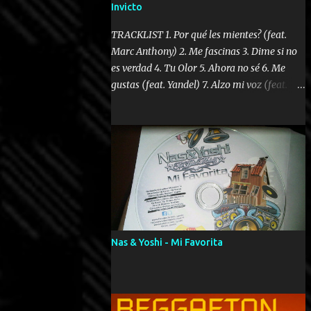
Invicto
TRACKLIST 1. Por qué les mientes? (feat.
Marc Anthony) 2. Me fascinas 3. Dime si no
es verdad 4. Tu Olor 5. Ahora no sé 6. Me
gustas (feat. Yandel) 7. Alzo mi voz (feat.
Tercel Cielo) 8. El no te lo hace como yo 9.
Llegastes tú 10. ¿Qué ellos pretenden? 11.
Dame la ola (feat. Tito Nieves) [Salsa
Version] 12. Dámelo 13. Dame la ola 14. ¿Por
qué les mientes? (feat. Marc Anthony)
[Radio Version] 15. Digital Booklet – Invicto
----------------------------- Nota:
Album proposto al massimo della qualità in
formato iTunes Plus AAC M4A; comprato su
Nas & Yoshi - Mi Favorita
iTunes e a disposizione vostra per il
download. REGGAETON ITALIA Nosotros
Somos Los Del Momento!