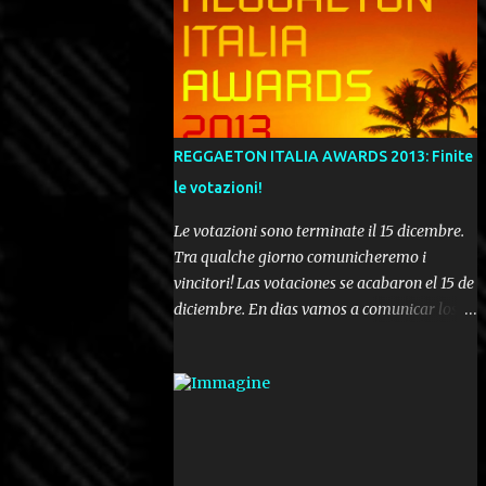
REGGAETON ITALIA AWARDS 2013: Finite
le votazioni!
Le votazioni sono terminate il 15 dicembre.
Tra qualche giorno comunicheremo i
vincitori! Las votaciones se acabaron el 15 de
diciembre. En dias vamos a comunicar los
ganadores! Voting ended december 15th. In a
few days we'll be publishing the results!