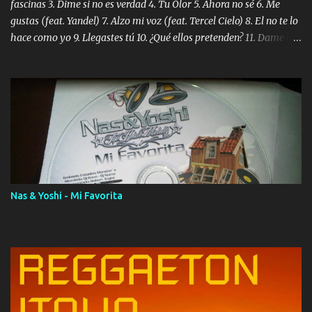
fascinas 3. Dime si no es verdad 4. Tu Olor 5. Ahora no sé 6. Me
gustas (feat. Yandel) 7. Alzo mi voz (feat. Tercel Cielo) 8. El no te lo
hace como yo 9. Llegastes tú 10. ¿Qué ellos pretenden? 11. Dame la
ola (feat. Tito Nieves) [Salsa Version] 12. Dámelo 13. Dame la ola
14. ¿Por qué les mientes? (feat. Marc Anthony) [Radio Version] 15.
Digital Booklet – Invicto ----------------------------- Nota:
Album proposto al massimo della qualità in formato iTunes Plus
AAC M4A; comprato su iTunes e a disposizione vostra per il
download. REGGAETON ITALIA Nosotros Somos Los Del
Momento!
Nas & Yoshi - Mi Favorita