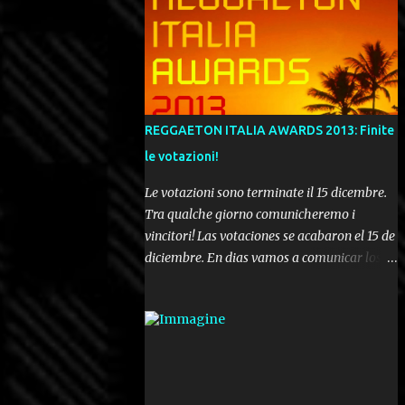
REGGAETON ITALIA AWARDS 2013: Finite
le votazioni!
Le votazioni sono terminate il 15 dicembre.
Tra qualche giorno comunicheremo i
vincitori! Las votaciones se acabaron el 15 de
diciembre. En dias vamos a comunicar los
ganadores! Voting ended december 15th. In a
few days we'll be publishing the results!