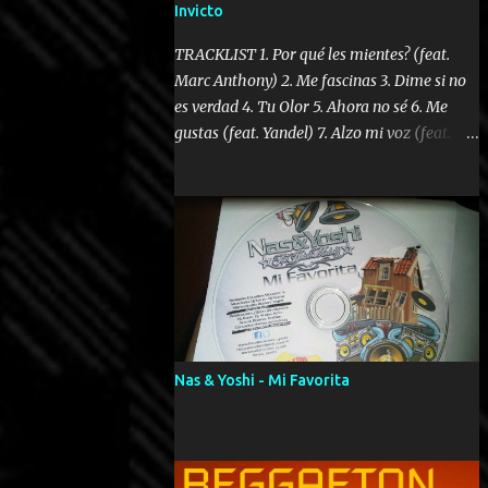
Invicto
TRACKLIST 1. Por qué les mientes? (feat.
Marc Anthony) 2. Me fascinas 3. Dime si no
es verdad 4. Tu Olor 5. Ahora no sé 6. Me
gustas (feat. Yandel) 7. Alzo mi voz (feat.
Tercel Cielo) 8. El no te lo hace como yo 9.
Llegastes tú 10. ¿Qué ellos pretenden? 11.
Dame la ola (feat. Tito Nieves) [Salsa
Version] 12. Dámelo 13. Dame la ola 14. ¿Por
qué les mientes? (feat. Marc Anthony)
[Radio Version] 15. Digital Booklet – Invicto
----------------------------- Nota:
Album proposto al massimo della qualità in
formato iTunes Plus AAC M4A; comprato su
Nas & Yoshi - Mi Favorita
iTunes e a disposizione vostra per il
download. REGGAETON ITALIA Nosotros
Somos Los Del Momento!