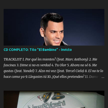
CD COMPLETO: Tito ”El Bambino” - Invicto
TRACKLIST 1. Por qué les mientes? (feat. Marc Anthony) 2. Me
fascinas 3. Dime si no es verdad 4. Tu Olor 5. Ahora no sé 6. Me
gustas (feat. Yandel) 7. Alzo mi voz (feat. Tercel Cielo) 8. El no te lo
hace como yo 9. Llegastes tú 10. ¿Qué ellos pretenden? 11. Dame la
ola (feat. Tito Nieves) [Salsa Version] 12. Dámelo 13. Dame la ola
14. ¿Por qué les mientes? (feat. Marc Anthony) [Radio Version] 15.
Digital Booklet – Invicto ----------------------------- Nota:
Album proposto al massimo della qualità in formato iTunes Plus
AAC M4A; comprato su iTunes e a disposizione vostra per il