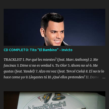
CD COMPLETO: Tito ”El Bambino” - Invicto
TRACKLIST 1. Por qué les mientes? (feat. Marc Anthony) 2. Me
fascinas 3. Dime si no es verdad 4. Tu Olor 5. Ahora no sé 6. Me
gustas (feat. Yandel) 7. Alzo mi voz (feat. Tercel Cielo) 8. El no te lo
hace como yo 9. Llegastes tú 10. ¿Qué ellos pretenden? 11. Dame la
ola (feat. Tito Nieves) [Salsa Version] 12. Dámelo 13. Dame la ola
14. ¿Por qué les mientes? (feat. Marc Anthony) [Radio Version] 15.
Digital Booklet – Invicto ----------------------------- Nota:
Album proposto al massimo della qualità in formato iTunes Plus
AAC M4A; comprato su iTunes e a disposizione vostra per il