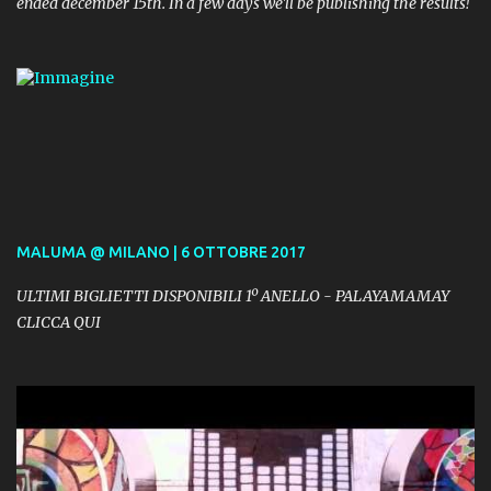
ended december 15th. In a few days we'll be publishing the results!
MALUMA @ MILANO | 6 OTTOBRE 2017
ULTIMI BIGLIETTI DISPONIBILI 1º ANELLO - PALAYAMAMAY
CLICCA QUI