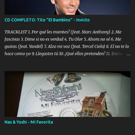
CD COMPLETO: Tito ”El Bambino” - Invicto
TRACKLIST 1. Por qué les mientes? (feat. Marc Anthony) 2. Me
fascinas 3. Dime si no es verdad 4. Tu Olor 5. Ahora no sé 6. Me
gustas (feat. Yandel) 7. Alzo mi voz (feat. Tercel Cielo) 8. El no te lo
hace como yo 9. Llegastes tú 10. ¿Qué ellos pretenden? 11. Dame la
ola (feat. Tito Nieves) [Salsa Version] 12. Dámelo 13. Dame la ola
14. ¿Por qué les mientes? (feat. Marc Anthony) [Radio Version] 15.
Digital Booklet – Invicto ----------------------------- Nota:
Album proposto al massimo della qualità in formato iTunes Plus
AAC M4A; comprato su iTunes e a disposizione vostra per il
download. REGGAETON ITALIA Nosotros Somos Los Del
Momento!
Nas & Yoshi - Mi Favorita