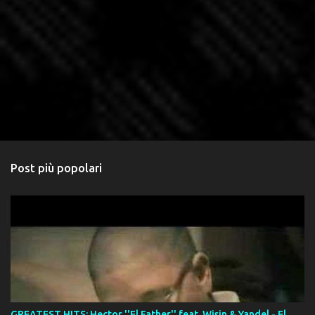
Post più popolari
GREATEST HITS: Hector ''El Father'' feat. Wisin & Yandel - El