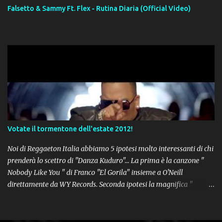
Falsetto & Sammy Ft. Flex - Rutina Diaria (Official Video)
Votate il tormentone dell'estate 2012!
Noi di Reggaeton Italia abbiamo 5 ipotesi molto interessanti di chi
prenderà lo scettro di "Danza Kuduro"... La prima è la canzone "
Nobody Like You " di Franco "El Gorila" insieme a O'Neill
direttamente da WY Records. Seconda ipotesi la magnifica "
Lovumba " di Daddy Yankee. Terza opzione la latin-house " Crazy
People " di Sensato feat. Pitbull & Sak Noel. Numero 4 delle
potenziali hits della prossima estate, " Follow The Leader " del trio