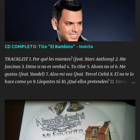
CD COMPLETO: Tito ”El Bambino” - Invicto
TRACKLIST 1. Por qué les mientes? (feat. Marc Anthony) 2. Me
fascinas 3. Dime si no es verdad 4. Tu Olor 5. Ahora no sé 6. Me
gustas (feat. Yandel) 7. Alzo mi voz (feat. Tercel Cielo) 8. El no te lo
hace como yo 9. Llegastes tú 10. ¿Qué ellos pretenden? 11. Dame la
ola (feat. Tito Nieves) [Salsa Version] 12. Dámelo 13. Dame la ola
14. ¿Por qué les mientes? (feat. Marc Anthony) [Radio Version] 15.
Digital Booklet – Invicto ----------------------------- Nota:
Album proposto al massimo della qualità in formato iTunes Plus
AAC M4A; comprato su iTunes e a disposizione vostra per il
download. REGGAETON ITALIA Nosotros Somos Los Del
Momento!