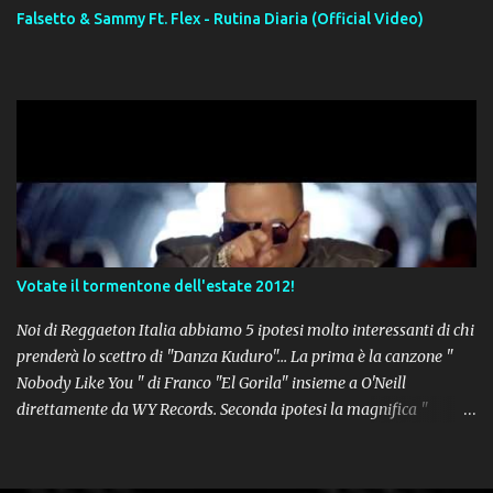
Falsetto & Sammy Ft. Flex - Rutina Diaria (Official Video)
Votate il tormentone dell'estate 2012!
Noi di Reggaeton Italia abbiamo 5 ipotesi molto interessanti di chi
prenderà lo scettro di "Danza Kuduro"... La prima è la canzone "
Nobody Like You " di Franco "El Gorila" insieme a O'Neill
direttamente da WY Records. Seconda ipotesi la magnifica "
Lovumba " di Daddy Yankee. Terza opzione la latin-house " Crazy
People " di Sensato feat. Pitbull & Sak Noel. Numero 4 delle
potenziali hits della prossima estate, " Follow The Leader " del trio