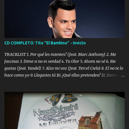
CD COMPLETO: Tito ”El Bambino” - Invicto
TRACKLIST 1. Por qué les mientes? (feat. Marc Anthony) 2. Me
fascinas 3. Dime si no es verdad 4. Tu Olor 5. Ahora no sé 6. Me
gustas (feat. Yandel) 7. Alzo mi voz (feat. Tercel Cielo) 8. El no te lo
hace como yo 9. Llegastes tú 10. ¿Qué ellos pretenden? 11. Dame la
ola (feat. Tito Nieves) [Salsa Version] 12. Dámelo 13. Dame la ola
14. ¿Por qué les mientes? (feat. Marc Anthony) [Radio Version] 15.
Digital Booklet – Invicto ----------------------------- Nota:
Album proposto al massimo della qualità in formato iTunes Plus
AAC M4A; comprato su iTunes e a disposizione vostra per il
download. REGGAETON ITALIA Nosotros Somos Los Del
Momento!