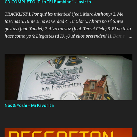
CD COMPLETO: Tito ”El Bambino” - Invicto
TRACKLIST 1. Por qué les mientes? (feat. Marc Anthony) 2. Me
fascinas 3. Dime si no es verdad 4. Tu Olor 5. Ahora no sé 6. Me
gustas (feat. Yandel) 7. Alzo mi voz (feat. Tercel Cielo) 8. El no te lo
hace como yo 9. Llegastes tú 10. ¿Qué ellos pretenden? 11. Dame la
ola (feat. Tito Nieves) [Salsa Version] 12. Dámelo 13. Dame la ola
14. ¿Por qué les mientes? (feat. Marc Anthony) [Radio Version] 15.
Digital Booklet – Invicto ----------------------------- Nota:
Album proposto al massimo della qualità in formato iTunes Plus
AAC M4A; comprato su iTunes e a disposizione vostra per il
download. REGGAETON ITALIA Nosotros Somos Los Del
Momento!
Nas & Yoshi - Mi Favorita