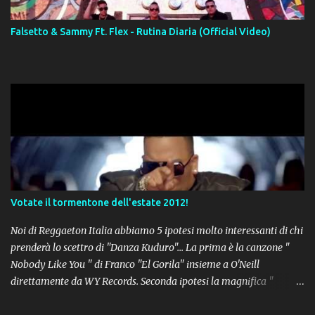
Falsetto & Sammy Ft. Flex - Rutina Diaria (Official Video)
Votate il tormentone dell'estate 2012!
Noi di Reggaeton Italia abbiamo 5 ipotesi molto interessanti di chi
prenderà lo scettro di "Danza Kuduro"... La prima è la canzone "
Nobody Like You " di Franco "El Gorila" insieme a O'Neill
direttamente da WY Records. Seconda ipotesi la magnifica "
Lovumba " di Daddy Yankee. Terza opzione la latin-house " Crazy