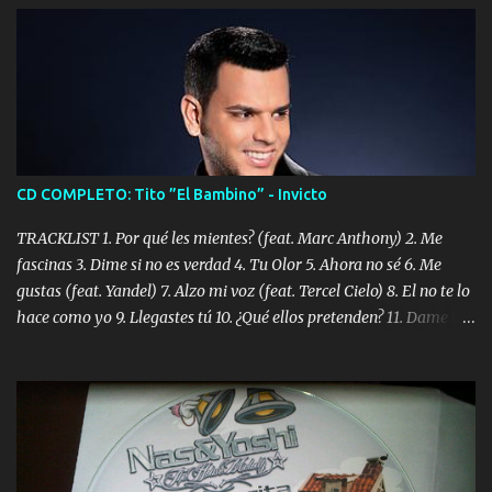
CD COMPLETO: Tito ”El Bambino” - Invicto
TRACKLIST 1. Por qué les mientes? (feat. Marc Anthony) 2. Me
fascinas 3. Dime si no es verdad 4. Tu Olor 5. Ahora no sé 6. Me
gustas (feat. Yandel) 7. Alzo mi voz (feat. Tercel Cielo) 8. El no te lo
hace como yo 9. Llegastes tú 10. ¿Qué ellos pretenden? 11. Dame la
ola (feat. Tito Nieves) [Salsa Version] 12. Dámelo 13. Dame la ola
14. ¿Por qué les mientes? (feat. Marc Anthony) [Radio Version] 15.
Digital Booklet – Invicto ----------------------------- Nota:
Album proposto al massimo della qualità in formato iTunes Plus
AAC M4A; comprato su iTunes e a disposizione vostra per il
download. REGGAETON ITALIA Nosotros Somos Los Del