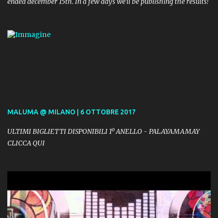
ended december 15th. In a few days we'll be publishing the results!
MALUMA @ MILANO | 6 OTTOBRE 2017
ULTIMI BIGLIETTI DISPONIBILI 1º ANELLO - PALAYAMAMAY
CLICCA QUI