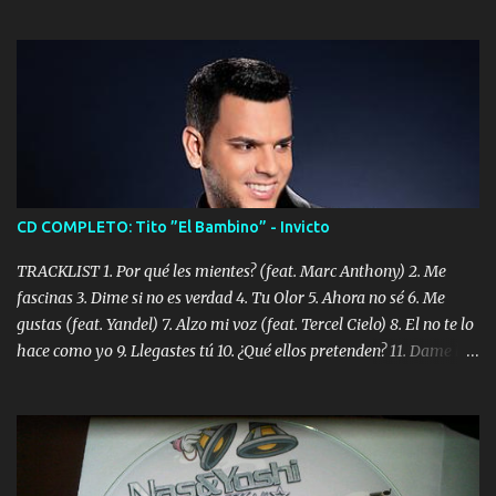
CD COMPLETO: Tito ”El Bambino” - Invicto
TRACKLIST 1. Por qué les mientes? (feat. Marc Anthony) 2. Me
fascinas 3. Dime si no es verdad 4. Tu Olor 5. Ahora no sé 6. Me
gustas (feat. Yandel) 7. Alzo mi voz (feat. Tercel Cielo) 8. El no te lo
hace como yo 9. Llegastes tú 10. ¿Qué ellos pretenden? 11. Dame la
ola (feat. Tito Nieves) [Salsa Version] 12. Dámelo 13. Dame la ola
14. ¿Por qué les mientes? (feat. Marc Anthony) [Radio Version] 15.
Digital Booklet – Invicto ----------------------------- Nota:
Album proposto al massimo della qualità in formato iTunes Plus
AAC M4A; comprato su iTunes e a disposizione vostra per il