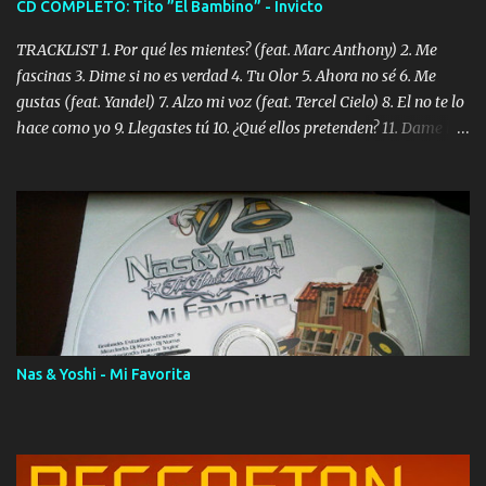
CD COMPLETO: Tito ”El Bambino” - Invicto
TRACKLIST 1. Por qué les mientes? (feat. Marc Anthony) 2. Me
fascinas 3. Dime si no es verdad 4. Tu Olor 5. Ahora no sé 6. Me
gustas (feat. Yandel) 7. Alzo mi voz (feat. Tercel Cielo) 8. El no te lo
hace como yo 9. Llegastes tú 10. ¿Qué ellos pretenden? 11. Dame la
ola (feat. Tito Nieves) [Salsa Version] 12. Dámelo 13. Dame la ola
14. ¿Por qué les mientes? (feat. Marc Anthony) [Radio Version] 15.
Digital Booklet – Invicto ----------------------------- Nota:
Album proposto al massimo della qualità in formato iTunes Plus
AAC M4A; comprato su iTunes e a disposizione vostra per il
download. REGGAETON ITALIA Nosotros Somos Los Del
Momento!
Nas & Yoshi - Mi Favorita