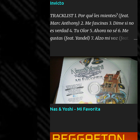
Invicto
TRACKLIST 1. Por qué les mientes? (feat.
Marc Anthony) 2. Me fascinas 3. Dime si no
es verdad 4. Tu Olor 5. Ahora no sé 6. Me
gustas (feat. Yandel) 7. Alzo mi voz (feat.
Tercel Cielo) 8. El no te lo hace como yo 9.
Llegastes tú 10. ¿Qué ellos pretenden? 11.
Dame la ola (feat. Tito Nieves) [Salsa
Version] 12. Dámelo 13. Dame la ola 14. ¿Por
qué les mientes? (feat. Marc Anthony)
[Radio Version] 15. Digital Booklet – Invicto
----------------------------- Nota:
Album proposto al massimo della qualità in
formato iTunes Plus AAC M4A; comprato su
Nas & Yoshi - Mi Favorita
iTunes e a disposizione vostra per il
download. REGGAETON ITALIA Nosotros
Somos Los Del Momento!