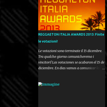
REGGAETON ITALIA AWARDS 2013: Finite
le votazioni!
Le votazioni sono terminate il 15 dicembre.
Tra qualche giorno comunicheremo i
vincitori! Las votaciones se acabaron el 15 de
diciembre. En dias vamos a comunicar los
ganadores! Voting ended december 15th. In a
few days we'll be publishing the results!