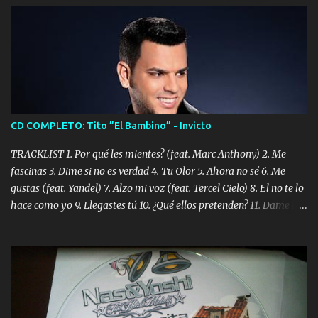
CD COMPLETO: Tito ”El Bambino” - Invicto
TRACKLIST 1. Por qué les mientes? (feat. Marc Anthony) 2. Me
fascinas 3. Dime si no es verdad 4. Tu Olor 5. Ahora no sé 6. Me
gustas (feat. Yandel) 7. Alzo mi voz (feat. Tercel Cielo) 8. El no te lo
hace como yo 9. Llegastes tú 10. ¿Qué ellos pretenden? 11. Dame la
ola (feat. Tito Nieves) [Salsa Version] 12. Dámelo 13. Dame la ola
14. ¿Por qué les mientes? (feat. Marc Anthony) [Radio Version] 15.
Digital Booklet – Invicto ----------------------------- Nota:
Album proposto al massimo della qualità in formato iTunes Plus
AAC M4A; comprato su iTunes e a disposizione vostra per il
download. REGGAETON ITALIA Nosotros Somos Los Del