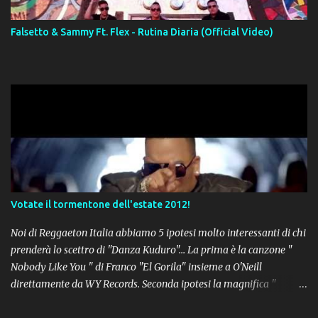
Falsetto & Sammy Ft. Flex - Rutina Diaria (Official Video)
Votate il tormentone dell'estate 2012!
Noi di Reggaeton Italia abbiamo 5 ipotesi molto interessanti di chi
prenderà lo scettro di "Danza Kuduro"... La prima è la canzone "
Nobody Like You " di Franco "El Gorila" insieme a O'Neill
direttamente da WY Records. Seconda ipotesi la magnifica "
Lovumba " di Daddy Yankee. Terza opzione la latin-house " Crazy