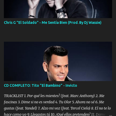
Chris G "El Soldado" - Me Sentía Bien (Prod. By Dj Wassie)
CD COMPLETO: Tito ”El Bambino” - Invicto
TRACKLIST 1. Por qué les mientes? (feat. Marc Anthony) 2. Me
fascinas 3. Dime si no es verdad 4. Tu Olor 5. Ahora no sé 6. Me
gustas (feat. Yandel) 7. Alzo mi voz (feat. Tercel Cielo) 8. El no te lo
hace como yo 9. Llegastes tú 10. ¿Qué ellos pretenden? 11. Dame la