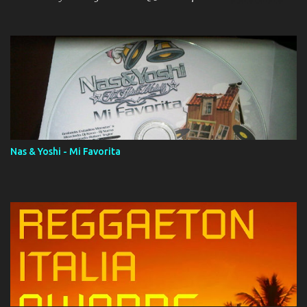
ola (feat. Tito Nieves) [Salsa Version] 12. Dámelo 13. Dame la ola
14. ¿Por qué les mientes? (feat. Marc Anthony) [Radio Version] 15.
Digital Booklet – Invicto ----------------------------- Nota:
Album proposto al massimo della qualità in formato iTunes Plus
AAC M4A; comprato su iTunes e a disposizione vostra per il
download. REGGAETON ITALIA Nosotros Somos Los Del
Momento!
Nas & Yoshi - Mi Favorita