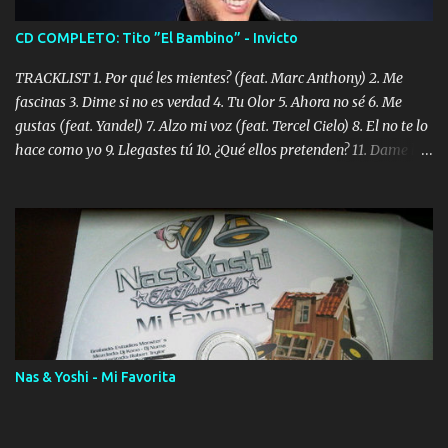
CD COMPLETO: Tito ”El Bambino” - Invicto
TRACKLIST 1. Por qué les mientes? (feat. Marc Anthony) 2. Me
fascinas 3. Dime si no es verdad 4. Tu Olor 5. Ahora no sé 6. Me
gustas (feat. Yandel) 7. Alzo mi voz (feat. Tercel Cielo) 8. El no te lo
hace como yo 9. Llegastes tú 10. ¿Qué ellos pretenden? 11. Dame la
ola (feat. Tito Nieves) [Salsa Version] 12. Dámelo 13. Dame la ola
14. ¿Por qué les mientes? (feat. Marc Anthony) [Radio Version] 15.
Digital Booklet – Invicto ----------------------------- Nota:
Album proposto al massimo della qualità in formato iTunes Plus
AAC M4A; comprato su iTunes e a disposizione vostra per il
download. REGGAETON ITALIA Nosotros Somos Los Del
Momento!
Nas & Yoshi - Mi Favorita