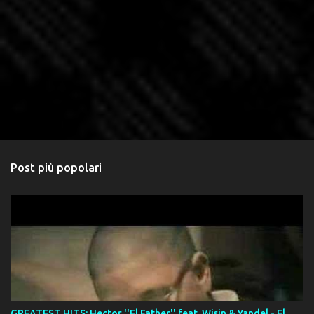
Post più popolari
GREATEST HITS: Hector ''El Father'' feat. Wisin & Yandel - El