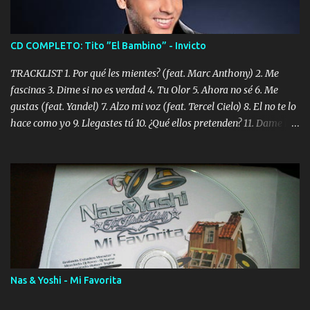
CD COMPLETO: Tito ”El Bambino” - Invicto
TRACKLIST 1. Por qué les mientes? (feat. Marc Anthony) 2. Me
fascinas 3. Dime si no es verdad 4. Tu Olor 5. Ahora no sé 6. Me
gustas (feat. Yandel) 7. Alzo mi voz (feat. Tercel Cielo) 8. El no te lo
hace como yo 9. Llegastes tú 10. ¿Qué ellos pretenden? 11. Dame la
ola (feat. Tito Nieves) [Salsa Version] 12. Dámelo 13. Dame la ola
14. ¿Por qué les mientes? (feat. Marc Anthony) [Radio Version] 15.
Digital Booklet – Invicto ----------------------------- Nota:
Album proposto al massimo della qualità in formato iTunes Plus
AAC M4A; comprato su iTunes e a disposizione vostra per il
download. REGGAETON ITALIA Nosotros Somos Los Del
Momento!
Nas & Yoshi - Mi Favorita