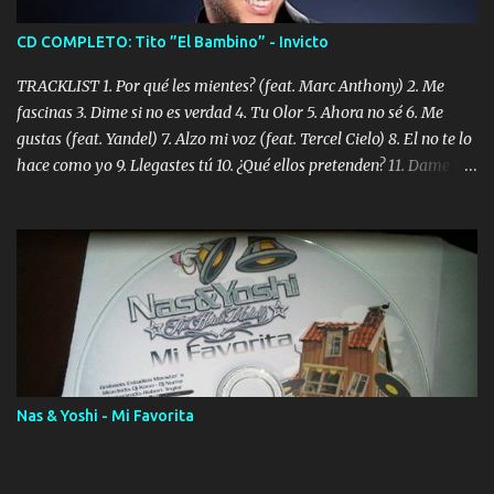
CD COMPLETO: Tito ”El Bambino” - Invicto
TRACKLIST 1. Por qué les mientes? (feat. Marc Anthony) 2. Me
fascinas 3. Dime si no es verdad 4. Tu Olor 5. Ahora no sé 6. Me
gustas (feat. Yandel) 7. Alzo mi voz (feat. Tercel Cielo) 8. El no te lo
hace como yo 9. Llegastes tú 10. ¿Qué ellos pretenden? 11. Dame la
ola (feat. Tito Nieves) [Salsa Version] 12. Dámelo 13. Dame la ola
14. ¿Por qué les mientes? (feat. Marc Anthony) [Radio Version] 15.
Digital Booklet – Invicto ----------------------------- Nota:
Album proposto al massimo della qualità in formato iTunes Plus
AAC M4A; comprato su iTunes e a disposizione vostra per il
download. REGGAETON ITALIA Nosotros Somos Los Del
Momento!
Nas & Yoshi - Mi Favorita