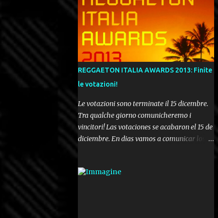
REGGAETON ITALIA AWARDS 2013: Finite
le votazioni!
Le votazioni sono terminate il 15 dicembre.
Tra qualche giorno comunicheremo i
vincitori! Las votaciones se acabaron el 15 de
diciembre. En dias vamos a comunicar los
ganadores! Voting ended december 15th. In a
few days we'll be publishing the results!