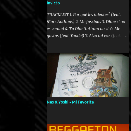
Invicto
TRACKLIST 1. Por qué les mientes? (feat.
Marc Anthony) 2. Me fascinas 3. Dime si no
es verdad 4. Tu Olor 5. Ahora no sé 6. Me
gustas (feat. Yandel) 7. Alzo mi voz (feat.
Tercel Cielo) 8. El no te lo hace como yo 9.
Llegastes tú 10. ¿Qué ellos pretenden? 11.
Dame la ola (feat. Tito Nieves) [Salsa
Version] 12. Dámelo 13. Dame la ola 14. ¿Por
qué les mientes? (feat. Marc Anthony)
[Radio Version] 15. Digital Booklet – Invicto
----------------------------- Nota:
Album proposto al massimo della qualità in
formato iTunes Plus AAC M4A; comprato su
Nas & Yoshi - Mi Favorita
iTunes e a disposizione vostra per il
download. REGGAETON ITALIA Nosotros
Somos Los Del Momento!